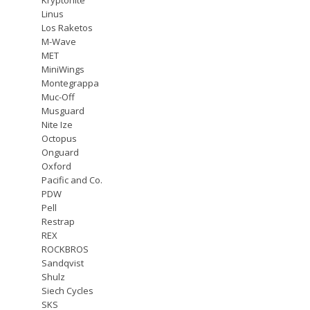
Linus
Los Raketos
M-Wave
MET
MiniWings
Montegrappa
Muc-Off
Musguard
Nite Ize
Octopus
Onguard
Oxford
Pacific and Co.
PDW
Pell
Restrap
REX
ROCKBROS
Sandqvist
Shulz
Siech Cycles
SKS