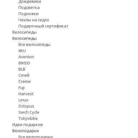
Дождевики
Подсветка
Подножки
Чехлы на седло
Подарочный сертификат
Велосипеды
Велосипеды
Все велосипеды
6KU
Aventon
BIKEID
BLB
Cinelli
Creme
Fuji
Harvest
Linus
Octopus
Siech Cycle
Tokyobike
Идеи подарков
Велоподарки
Все велоподарки