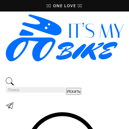
🚵‍♀️ ONE LOVE 🚴‍♀️
Искать