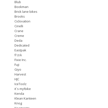
Blub
Bookman
Brick lane bikes
Brooks
Ciclovation
Cinelli
Crane
Creme
Deda
Dedicated
Eastpak
fi'zi:k
Fixie Inc.
Fuji
Giyo
Harvest
HJC
IceToolz
it`s my!bike
Kenda
Klean Kanteen
Knog
Kryptonite