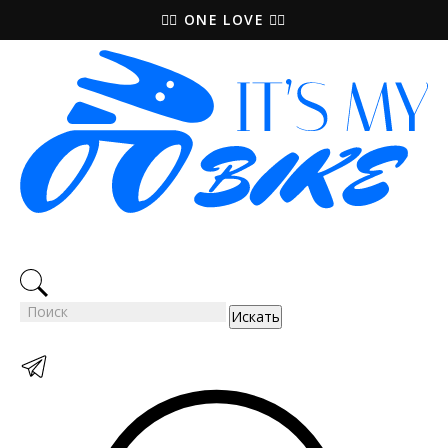
🚵‍♀️ ONE LOVE 🚴‍♀️
Искать