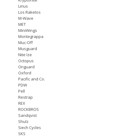
Linus
Los Raketos
M-Wave
MET
MiniWings
Montegrappa
Muc-Off
Musguard
Nite Ize
Octopus
Onguard
Oxford
Pacific and Co.
PDW
Pell
Restrap
REX
ROCKBROS
Sandqvist
Shulz
Siech Cycles
SKS