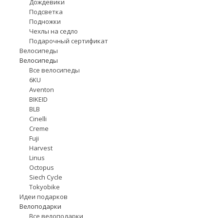
Дождевики
Подсветка
Подножки
Чехлы на седло
Подарочный сертификат
Велосипеды
Велосипеды
Все велосипеды
6KU
Aventon
BIKEID
BLB
Cinelli
Creme
Fuji
Harvest
Linus
Octopus
Siech Cycle
Tokyobike
Идеи подарков
Велоподарки
Все велоподарки