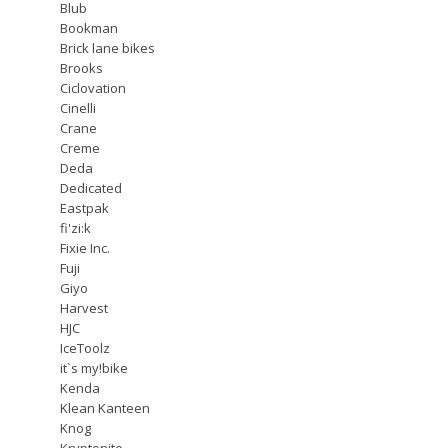
Blub
Bookman
Brick lane bikes
Brooks
Ciclovation
Cinelli
Crane
Creme
Deda
Dedicated
Eastpak
fi'zi:k
Fixie Inc.
Fuji
Giyo
Harvest
HJC
IceToolz
it`s my!bike
Kenda
Klean Kanteen
Knog
Kryptonite