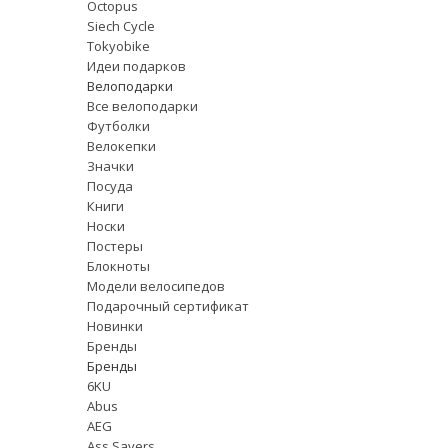
Octopus
Siech Cycle
Tokyobike
Идеи подарков
Велоподарки
Все велоподарки
Футболки
Велокепки
Значки
Посуда
Книги
Носки
Постеры
Блокноты
Модели велосипедов
Подарочный сертификат
Новинки
Бренды
Бренды
6KU
Abus
AEG
Ass Savers