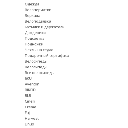
Одежда
Велоперчатки
Зеркала
Велоподвязка
Бутылки и держатели
Дождевики
Подсветка
Подножки
Чехлы на седло
Подарочный сертификат
Велосипеды
Велосипеды
Все велосипеды
6KU
Aventon
BIKEID
BLB
Cinelli
Creme
Fuji
Harvest
Linus