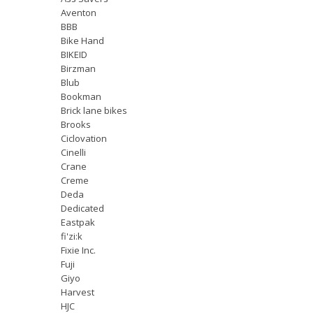
Aventon
BBB
Bike Hand
BIKEID
Birzman
Blub
Bookman
Brick lane bikes
Brooks
Ciclovation
Cinelli
Crane
Creme
Deda
Dedicated
Eastpak
fi'zi:k
Fixie Inc.
Fuji
Giyo
Harvest
HJC