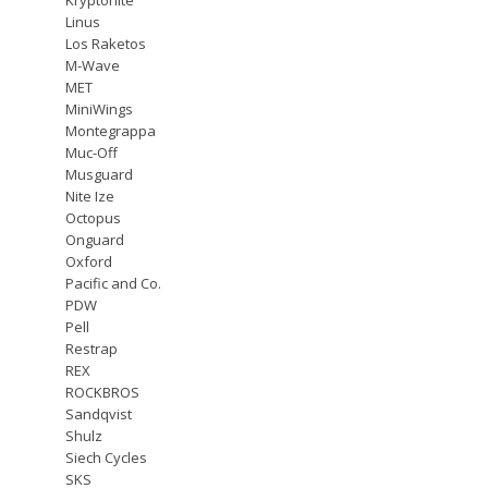
Linus
Los Raketos
M-Wave
MET
MiniWings
Montegrappa
Muc-Off
Musguard
Nite Ize
Octopus
Onguard
Oxford
Pacific and Co.
PDW
Pell
Restrap
REX
ROCKBROS
Sandqvist
Shulz
Siech Cycles
SKS