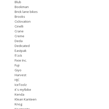
Blub
Bookman
Brick lane bikes
Brooks
Ciclovation
Cinelli
Crane
Creme
Deda
Dedicated
Eastpak
fi'zi:k
Fixie Inc.
Fuji
Giyo
Harvest
HJC
IceToolz
it`s my!bike
Kenda
Klean Kanteen
Knog
Kryptonite