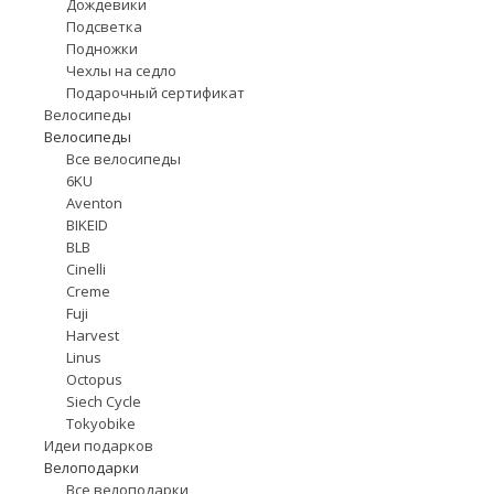
Дождевики
Подсветка
Подножки
Чехлы на седло
Подарочный сертификат
Велосипеды
Велосипеды
Все велосипеды
6KU
Aventon
BIKEID
BLB
Cinelli
Creme
Fuji
Harvest
Linus
Octopus
Siech Cycle
Tokyobike
Идеи подарков
Велоподарки
Все велоподарки