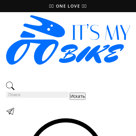
🚵‍♀️ ONE LOVE 🚴‍♀️
Искать