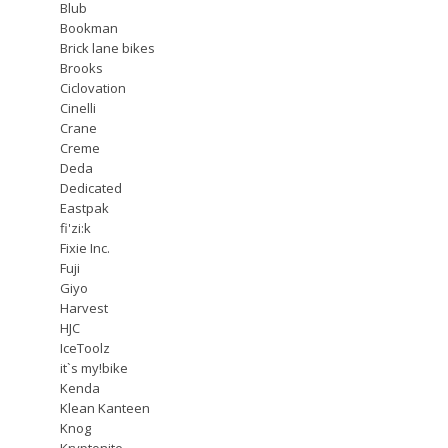
Blub
Bookman
Brick lane bikes
Brooks
Ciclovation
Cinelli
Crane
Creme
Deda
Dedicated
Eastpak
fi'zi:k
Fixie Inc.
Fuji
Giyo
Harvest
HJC
IceToolz
it`s my!bike
Kenda
Klean Kanteen
Knog
Kryptonite