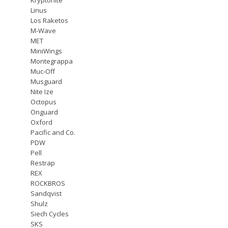
Linus
Los Raketos
M-Wave
MET
MiniWings
Montegrappa
Muc-Off
Musguard
Nite Ize
Octopus
Onguard
Oxford
Pacific and Co.
PDW
Pell
Restrap
REX
ROCKBROS
Sandqvist
Shulz
Siech Cycles
SKS