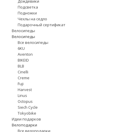
Дождевики
Подсветка
Подножки
Чехлы на седло
Подарочный сертификат
Велосипеды
Велосипеды
Все велосипеды
6KU
Aventon
BIKEID
BLB
Cinelli
Creme
Fuji
Harvest
Linus
Octopus
Siech Cycle
Tokyobike
Идеи подарков
Велоподарки
Все велоподарки