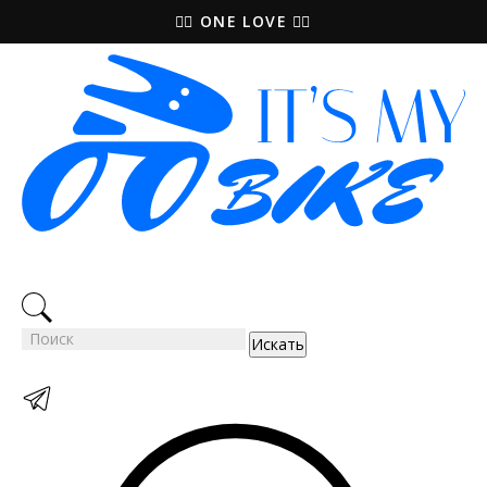
🚵‍♀️ ONE LOVE 🚴‍♀️
Искать