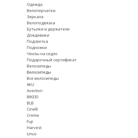
Одежда
Велоперчатки
Зеркала
Велоподвязка
Бутылки и держатели
Дождевики
Подсветка
Подножки
Чехлы на седло
Подарочный сертификат
Велосипеды
Велосипеды
Все велосипеды
6KU
Aventon
BIKEID
BLB
Cinelli
Creme
Fuji
Harvest
Linus