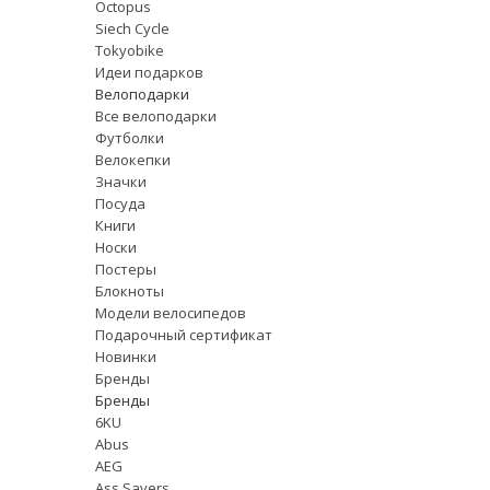
Octopus
Siech Cycle
Tokyobike
Идеи подарков
Велоподарки
Все велоподарки
Футболки
Велокепки
Значки
Посуда
Книги
Носки
Постеры
Блокноты
Модели велосипедов
Подарочный сертификат
Новинки
Бренды
Бренды
6KU
Abus
AEG
Ass Savers