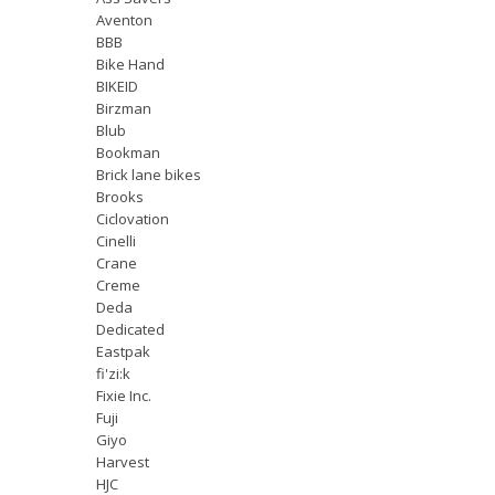
Aventon
BBB
Bike Hand
BIKEID
Birzman
Blub
Bookman
Brick lane bikes
Brooks
Ciclovation
Cinelli
Crane
Creme
Deda
Dedicated
Eastpak
fi'zi:k
Fixie Inc.
Fuji
Giyo
Harvest
HJC