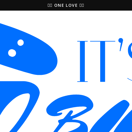
🚵‍♀️ ONE LOVE 🚴‍♀️