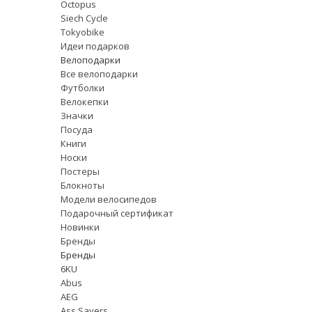
Octopus
Siech Cycle
Tokyobike
Идеи подарков
Велоподарки
Все велоподарки
Футболки
Велокепки
Значки
Посуда
Книги
Носки
Постеры
Блокноты
Модели велосипедов
Подарочный сертификат
Новинки
Бренды
Бренды
6KU
Abus
AEG
Ass Savers