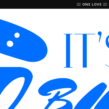
🚵‍♀️ ONE LOVE 🚴‍♀️