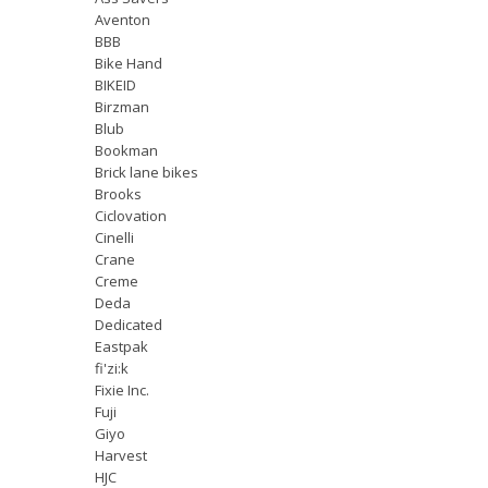
Aventon
BBB
Bike Hand
BIKEID
Birzman
Blub
Bookman
Brick lane bikes
Brooks
Ciclovation
Cinelli
Crane
Creme
Deda
Dedicated
Eastpak
fi'zi:k
Fixie Inc.
Fuji
Giyo
Harvest
HJC