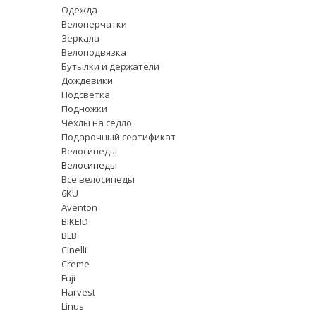
Одежда
Велоперчатки
Зеркала
Велоподвязка
Бутылки и держатели
Дождевики
Подсветка
Подножки
Чехлы на седло
Подарочный сертификат
Велосипеды
Велосипеды
Все велосипеды
6KU
Aventon
BIKEID
BLB
Cinelli
Creme
Fuji
Harvest
Linus