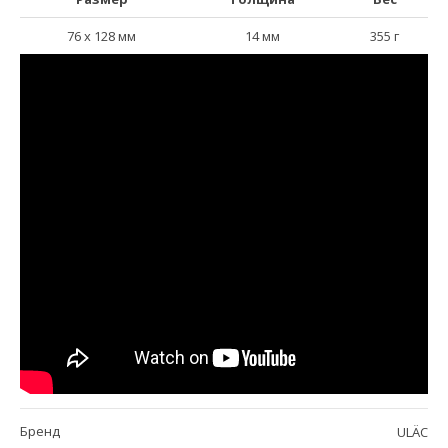
76 х 128 мм
14 мм
355 г
Бренд
ULÄC