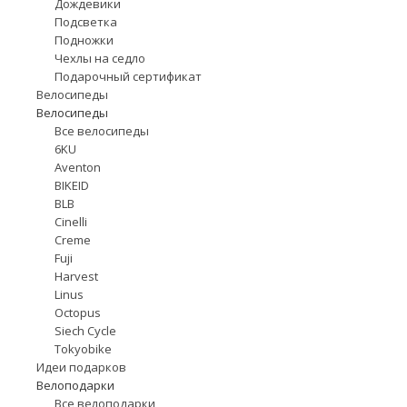
Дождевики
Подсветка
Подножки
Чехлы на седло
Подарочный сертификат
Велосипеды
Велосипеды
Все велосипеды
6KU
Aventon
BIKEID
BLB
Cinelli
Creme
Fuji
Harvest
Linus
Octopus
Siech Cycle
Tokyobike
Идеи подарков
Велоподарки
Все велоподарки