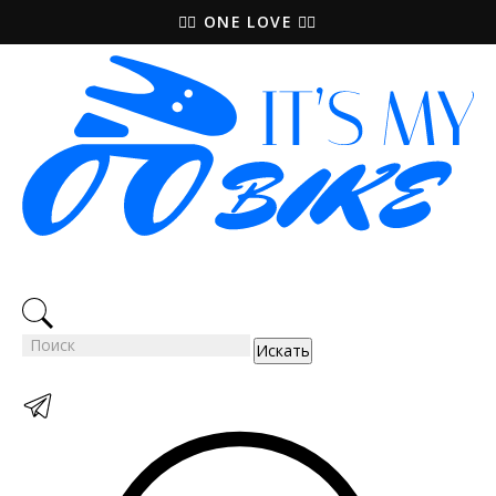
🚵‍♀️ ONE LOVE 🚴‍♀️
Искать