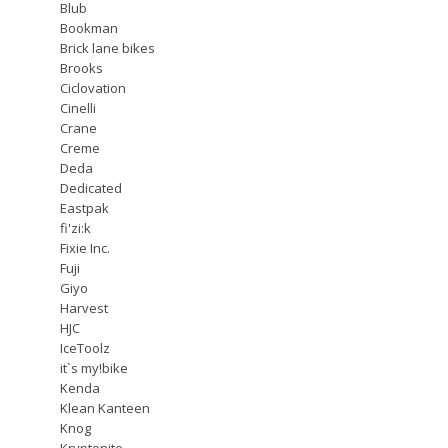
Blub
Bookman
Brick lane bikes
Brooks
Ciclovation
Cinelli
Crane
Creme
Deda
Dedicated
Eastpak
fi'zi:k
Fixie Inc.
Fuji
Giyo
Harvest
HJC
IceToolz
it`s my!bike
Kenda
Klean Kanteen
Knog
Kryptonite