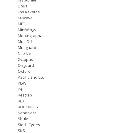
Linus
Los Raketos
M-Wave
MET
MiniWings
Montegrappa
Muc-Off
Musguard
Nite Ize
Octopus
Onguard
Oxford
Pacific and Co.
PDW
Pell
Restrap
REX
ROCKBROS
Sandqvist
Shulz
Siech Cycles
SKS