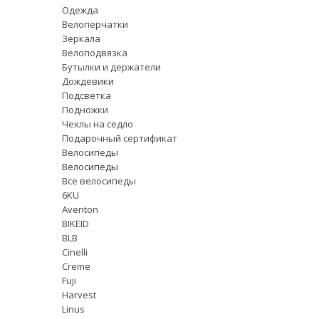
Одежда
Велоперчатки
Зеркала
Велоподвязка
Бутылки и держатели
Дождевики
Подсветка
Подножки
Чехлы на седло
Подарочный сертификат
Велосипеды
Велосипеды
Все велосипеды
6KU
Aventon
BIKEID
BLB
Cinelli
Creme
Fuji
Harvest
Linus