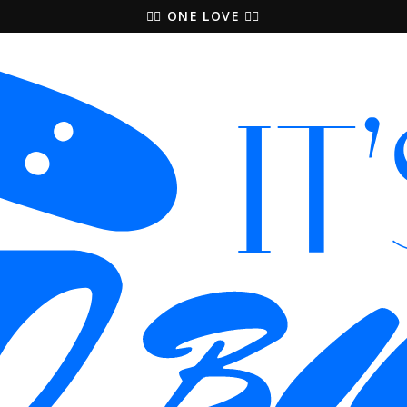
🚵‍♀️ ONE LOVE 🚴‍♀️