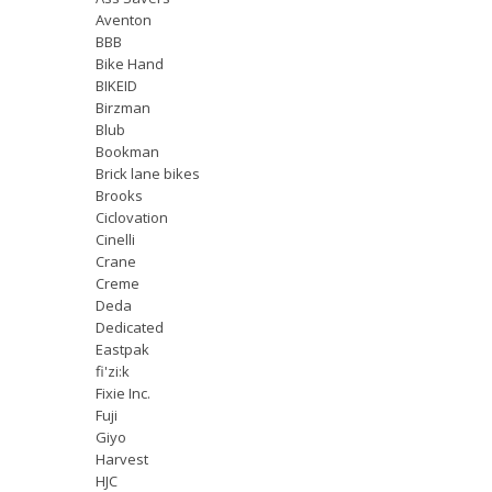
Aventon
BBB
Bike Hand
BIKEID
Birzman
Blub
Bookman
Brick lane bikes
Brooks
Ciclovation
Cinelli
Crane
Creme
Deda
Dedicated
Eastpak
fi'zi:k
Fixie Inc.
Fuji
Giyo
Harvest
HJC