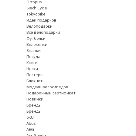
Octopus
Siech Cycle
Tokyobike
Идеи подарков
Велоподарки
Все велоподарки
Футболки
Велокепки
Значки
Посуда
Книги
Носки
Постеры
Блокноты
Модели велосипедов
Подарочный сертификат
Новинки
Бренды
Бренды
6KU
Abus
AEG
Ass Savers