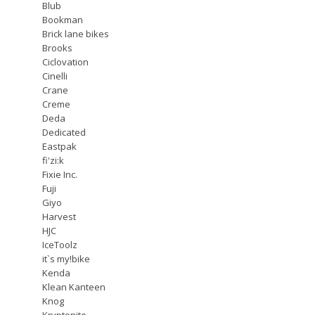
Blub
Bookman
Brick lane bikes
Brooks
Ciclovation
Cinelli
Crane
Creme
Deda
Dedicated
Eastpak
fi'zi:k
Fixie Inc.
Fuji
Giyo
Harvest
HJC
IceToolz
it`s my!bike
Kenda
Klean Kanteen
Knog
Kryptonite