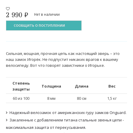
2 990
₽
Нет в наличии
СООБЩИТЬ О ПОСТУПЛЕНИИ
Сильная, мощная, прочная цепь как настоящий зверь – это
наш замок Игорёк. Не подпустит никаких врагов к вашему
велосипеду. Вот что говорят завистники о Игорьке.
Степень
Толщина
Длина
Вес
защиты
60 из 100
8 мм
80 cм
1,5 кг
Надежный велозамок от американских гуру замков Onguard.
Закаленные с добавлением титана стальные звенья цепи -
максимальная защита от перекусывания.