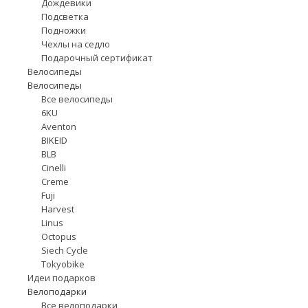
Дождевики
Подсветка
Подножки
Чехлы на седло
Подарочный сертификат
Велосипеды
Велосипеды
Все велосипеды
6KU
Aventon
BIKEID
BLB
Cinelli
Creme
Fuji
Harvest
Linus
Octopus
Siech Cycle
Tokyobike
Идеи подарков
Велоподарки
Все велоподарки