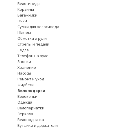
Велосипеды
Корзины
Багажники
Очки
Сумки для велосипеда
Шлемы
Обмотка и рули
Стрепы и педали
Седла
Телефон на руле
Звонки
Хранение
Насосы
Ремонт и уход
Фидбеги
Велоподарки
Велокепки
Одежда
Велоперчатки
Зеркала
Велоподвязка
Бутылки и держатели