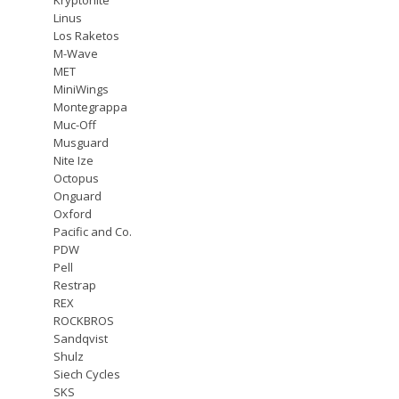
Linus
Los Raketos
M-Wave
MET
MiniWings
Montegrappa
Muc-Off
Musguard
Nite Ize
Octopus
Onguard
Oxford
Pacific and Co.
PDW
Pell
Restrap
REX
ROCKBROS
Sandqvist
Shulz
Siech Cycles
SKS