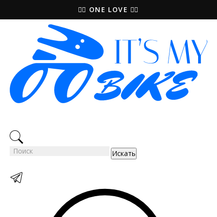
🚵‍♀️ ONE LOVE 🚴‍♀️
Искать