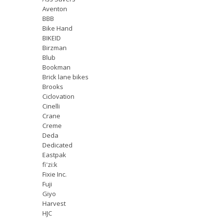
Aventon
BBB
Bike Hand
BIKEID
Birzman
Blub
Bookman
Brick lane bikes
Brooks
Ciclovation
Cinelli
Crane
Creme
Deda
Dedicated
Eastpak
fi'zi:k
Fixie Inc.
Fuji
Giyo
Harvest
HJC