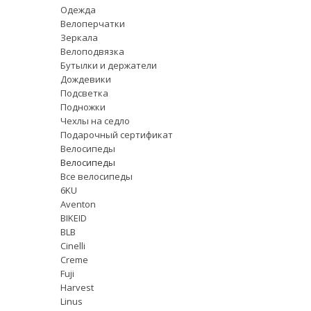
Одежда
Велоперчатки
Зеркала
Велоподвязка
Бутылки и держатели
Дождевики
Подсветка
Подножки
Чехлы на седло
Подарочный сертификат
Велосипеды
Велосипеды
Все велосипеды
6KU
Aventon
BIKEID
BLB
Cinelli
Creme
Fuji
Harvest
Linus