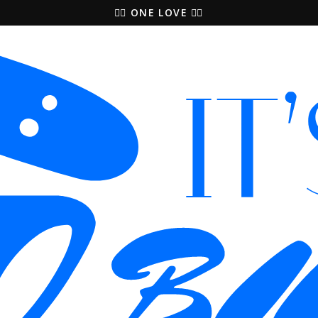
🚵‍♀️ ONE LOVE 🚴‍♀️