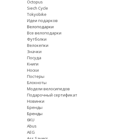
Octopus
Siech Cycle
Tokyobike
Идеи подарков
Велоподарки
Все велоподарки
Футболки
Велокепки
Значки
Посуда
Книги
Носки
Постеры
Блокноты
Модели велосипедов
Подарочный сертификат
Новинки
Бренды
Бренды
6KU
Abus
AEG
Ass Savers