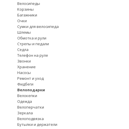
Велосипеды
Корзины
Багажники
Очки
Сумки для велосипеда
Шлемы
Обмотка и рули
Стрепы и педали
Седла
Телефон на руле
Звонки
Хранение
Насосы
Ремонт и уход
Фидбеги
Велоподарки
Велокепки
Одежда
Велоперчатки
Зеркала
Велоподвязка
Бутылки и держатели