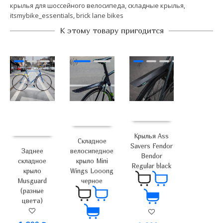
крылья для шоссейного велосипеда
,
складные крылья
,
itsmybike_essentials
,
brick lane bikes
К этому товару пригодится
Крылья Ass
Складное
Savers Fendor
Заднее
велосипедное
Bendor
складное
крыло Mini
Regular black
крыло
Wings Looong
Musguard
черное
(разные
цвета)