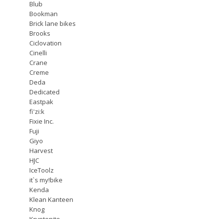
Blub
Bookman
Brick lane bikes
Brooks
Ciclovation
Cinelli
Crane
Creme
Deda
Dedicated
Eastpak
fi'zi:k
Fixie Inc.
Fuji
Giyo
Harvest
HJC
IceToolz
it`s my!bike
Kenda
Klean Kanteen
Knog
Kryptonite