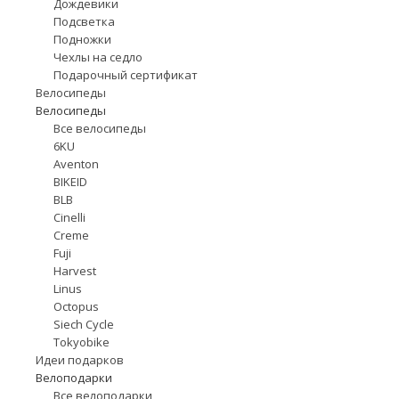
Дождевики
Подсветка
Подножки
Чехлы на седло
Подарочный сертификат
Велосипеды
Велосипеды
Все велосипеды
6KU
Aventon
BIKEID
BLB
Cinelli
Creme
Fuji
Harvest
Linus
Octopus
Siech Cycle
Tokyobike
Идеи подарков
Велоподарки
Все велоподарки