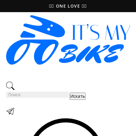
🚵‍♀️ ONE LOVE 🚴‍♀️
Искать