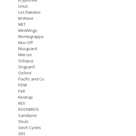
Linus
Los Raketos
M-Wave
MET
MiniWings
Montegrappa
Muc-Off
Musguard
Nite Ize
Octopus
Onguard
Oxford
Pacific and Co.
PDW
Pell
Restrap
REX
ROCKBROS
Sandqvist
Shulz
Siech Cycles
SKS