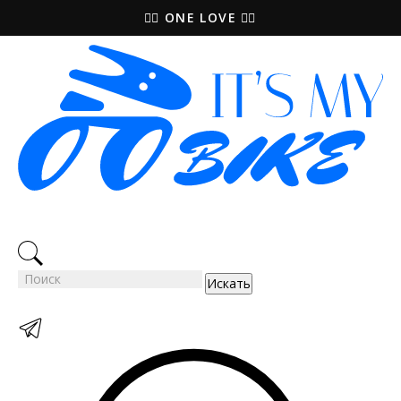
🚵‍♀️ ONE LOVE 🚴‍♀️
Искать