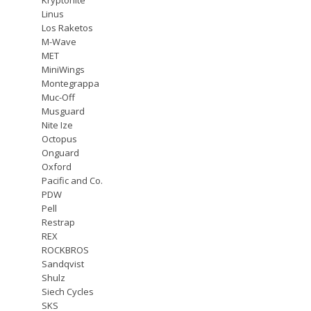
Linus
Los Raketos
M-Wave
MET
MiniWings
Montegrappa
Muc-Off
Musguard
Nite Ize
Octopus
Onguard
Oxford
Pacific and Co.
PDW
Pell
Restrap
REX
ROCKBROS
Sandqvist
Shulz
Siech Cycles
SKS