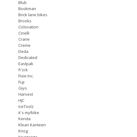
Blub
Bookman
Brick lane bikes
Brooks
Ciclovation
Cinelli
Crane
Creme
Deda
Dedicated
Eastpak
fi'zi:k
Fixie Inc.
Fuji
Giyo
Harvest
HJC
IceToolz
it`s my!bike
Kenda
Klean Kanteen
Knog
Kryptonite