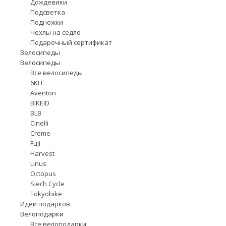
Дождевики
Подсветка
Подножки
Чехлы на седло
Подарочный сертификат
Велосипеды
Велосипеды
Все велосипеды
6KU
Aventon
BIKEID
BLB
Cinelli
Creme
Fuji
Harvest
Linus
Octopus
Siech Cycle
Tokyobike
Идеи подарков
Велоподарки
Все велоподарки