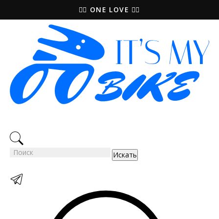
🚵‍♀️ ONE LOVE 🚴‍♀️
Искать