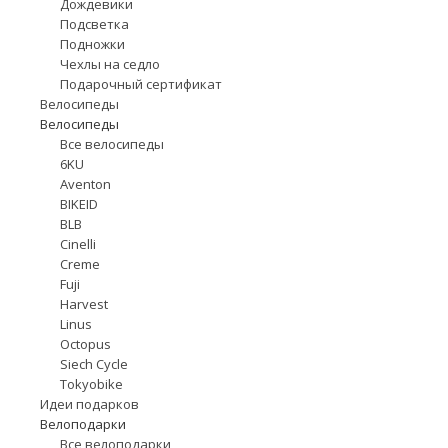
Дождевики
Подсветка
Подножки
Чехлы на седло
Подарочный сертификат
Велосипеды
Велосипеды
Все велосипеды
6KU
Aventon
BIKEID
BLB
Cinelli
Creme
Fuji
Harvest
Linus
Octopus
Siech Cycle
Tokyobike
Идеи подарков
Велоподарки
Все велоподарки