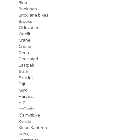
Blub
Bookman
Brick lane bikes
Brooks
Ciclovation
Cinelli
Crane
Creme
Deda
Dedicated
Eastpak
fi'zi:k
Fixie Inc.
Fuji
Giyo
Harvest
HJC
IceToolz
it`s my!bike
Kenda
Klean Kanteen
Knog
Kryptonite