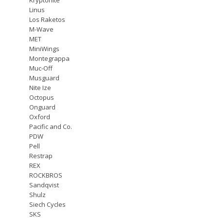
Linus
Los Raketos
M-Wave
MET
MiniWings
Montegrappa
Muc-Off
Musguard
Nite Ize
Octopus
Onguard
Oxford
Pacific and Co.
PDW
Pell
Restrap
REX
ROCKBROS
Sandqvist
Shulz
Siech Cycles
SKS