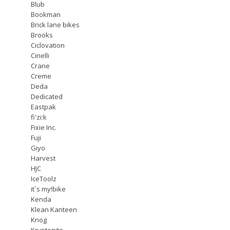
Blub
Bookman
Brick lane bikes
Brooks
Ciclovation
Cinelli
Crane
Creme
Deda
Dedicated
Eastpak
fi'zi:k
Fixie Inc.
Fuji
Giyo
Harvest
HJC
IceToolz
it`s my!bike
Kenda
Klean Kanteen
Knog
Kryptonite