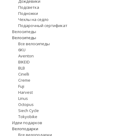
Дождевики
Подсветка
Подножки
Чехлы на седло
Подарочный сертификат
Велосипеды
Велосипеды
Все велосипеды
6KU
Aventon
BIKEID
BLB
Cinelli
Creme
Fuji
Harvest
Linus
Octopus
Siech Cycle
Tokyobike
Идеи подарков
Велоподарки
Все велоподарки