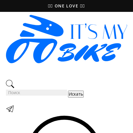
🚵‍♀️ ONE LOVE 🚴‍♀️
Искать