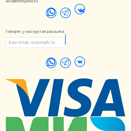
lera@itsmybike.ru
Говорят, у нас крутая рассылка