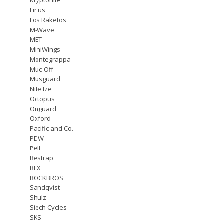
Linus
Los Raketos
M-Wave
MET
MiniWings
Montegrappa
Muc-Off
Musguard
Nite Ize
Octopus
Onguard
Oxford
Pacific and Co.
PDW
Pell
Restrap
REX
ROCKBROS
Sandqvist
Shulz
Siech Cycles
SKS