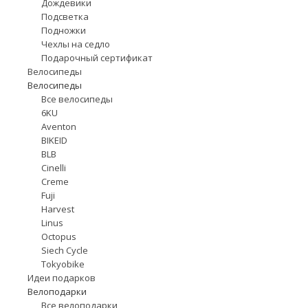
Дождевики
Подсветка
Подножки
Чехлы на седло
Подарочный сертификат
Велосипеды
Велосипеды
Все велосипеды
6KU
Aventon
BIKEID
BLB
Cinelli
Creme
Fuji
Harvest
Linus
Octopus
Siech Cycle
Tokyobike
Идеи подарков
Велоподарки
Все велоподарки