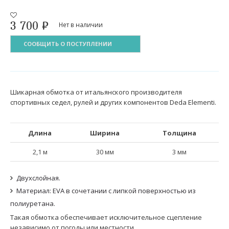
3 700
₽
Нет в наличии
СООБЩИТЬ О ПОСТУПЛЕНИИ
Шикарная обмотка от итальянского производителя
спортивных седел, рулей и других компонентов Deda Elementi.
Длина
Ширина
Толщина
2,1 м
30 мм
3 мм
Двухслойная.
Материал: EVA в сочетании с липкой поверхностью из
полиуретана.
Такая обмотка обеспечивает исключительное сцепление
независимо от погоды или местности.