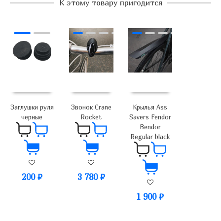
К этому товару пригодится
Заглушки руля
Звонок Crane
Крылья Ass
черные
Rocket
Savers Fendor
Bendor
Regular black
200
₽
3 780
₽
1 900
₽