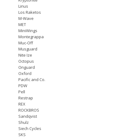
Linus
Los Raketos
M-Wave
MET
MiniWings
Montegrappa
Muc-Off
Musguard
Nite Ize
Octopus
Onguard
Oxford
Pacific and Co.
PDW
Pell
Restrap
REX
ROCKBROS
Sandqvist
Shulz
Siech Cycles
SKS