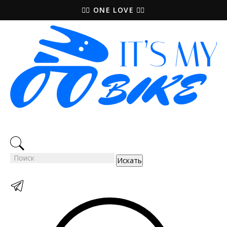
🚵‍♀️ ONE LOVE 🚴‍♀️
Искать