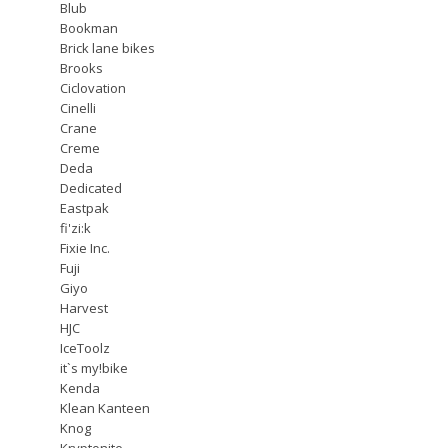
Blub
Bookman
Brick lane bikes
Brooks
Ciclovation
Cinelli
Crane
Creme
Deda
Dedicated
Eastpak
fi'zi:k
Fixie Inc.
Fuji
Giyo
Harvest
HJC
IceToolz
it`s my!bike
Kenda
Klean Kanteen
Knog
Kryptonite