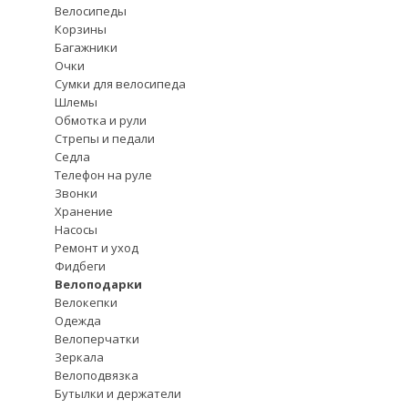
Велосипеды
Корзины
Багажники
Очки
Сумки для велосипеда
Шлемы
Обмотка и рули
Стрепы и педали
Седла
Телефон на руле
Звонки
Хранение
Насосы
Ремонт и уход
Фидбеги
Велоподарки
Велокепки
Одежда
Велоперчатки
Зеркала
Велоподвязка
Бутылки и держатели