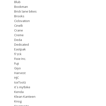
Blub
Bookman
Brick lane bikes
Brooks
Ciclovation
Cinelli
Crane
Creme
Deda
Dedicated
Eastpak
fi'zi:k
Fixie Inc.
Fuji
Giyo
Harvest
HJC
IceToolz
it`s my!bike
Kenda
Klean Kanteen
Knog
Kryptonite