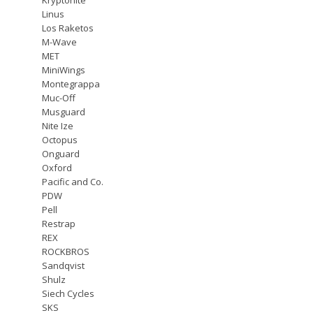
Linus
Los Raketos
M-Wave
MET
MiniWings
Montegrappa
Muc-Off
Musguard
Nite Ize
Octopus
Onguard
Oxford
Pacific and Co.
PDW
Pell
Restrap
REX
ROCKBROS
Sandqvist
Shulz
Siech Cycles
SKS