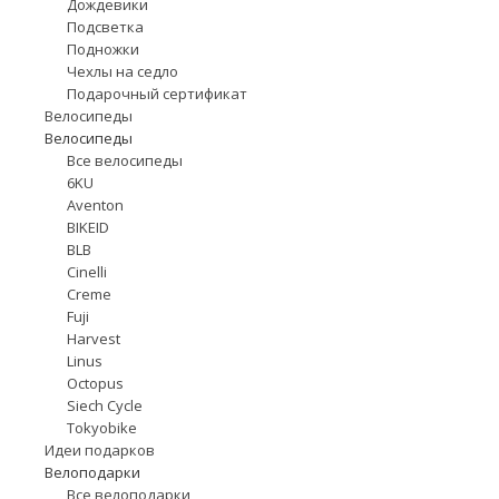
Дождевики
Подсветка
Подножки
Чехлы на седло
Подарочный сертификат
Велосипеды
Велосипеды
Все велосипеды
6KU
Aventon
BIKEID
BLB
Cinelli
Creme
Fuji
Harvest
Linus
Octopus
Siech Cycle
Tokyobike
Идеи подарков
Велоподарки
Все велоподарки