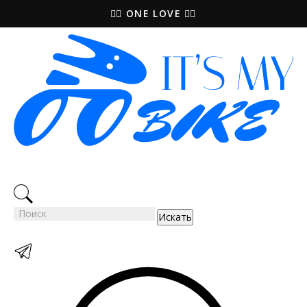
🚵‍♀️ ONE LOVE 🚴‍♀️
Искать