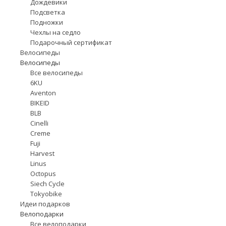
Дождевики
Подсветка
Подножки
Чехлы на седло
Подарочный сертификат
Велосипеды
Велосипеды
Все велосипеды
6KU
Aventon
BIKEID
BLB
Cinelli
Creme
Fuji
Harvest
Linus
Octopus
Siech Cycle
Tokyobike
Идеи подарков
Велоподарки
Все велоподарки