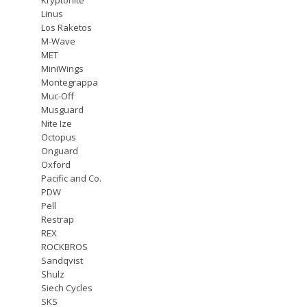
Linus
Los Raketos
M-Wave
MET
MiniWings
Montegrappa
Muc-Off
Musguard
Nite Ize
Octopus
Onguard
Oxford
Pacific and Co.
PDW
Pell
Restrap
REX
ROCKBROS
Sandqvist
Shulz
Siech Cycles
SKS