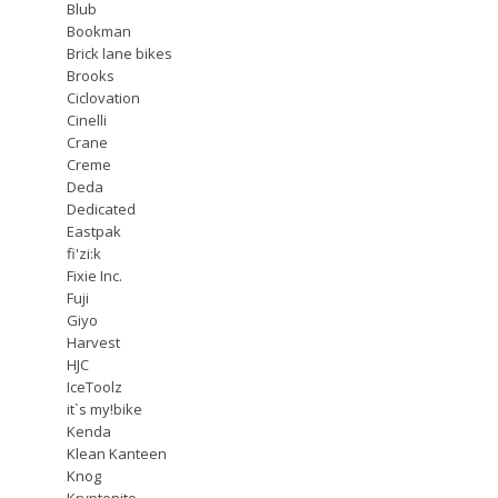
Blub
Bookman
Brick lane bikes
Brooks
Ciclovation
Cinelli
Crane
Creme
Deda
Dedicated
Eastpak
fi'zi:k
Fixie Inc.
Fuji
Giyo
Harvest
HJC
IceToolz
it`s my!bike
Kenda
Klean Kanteen
Knog
Kryptonite