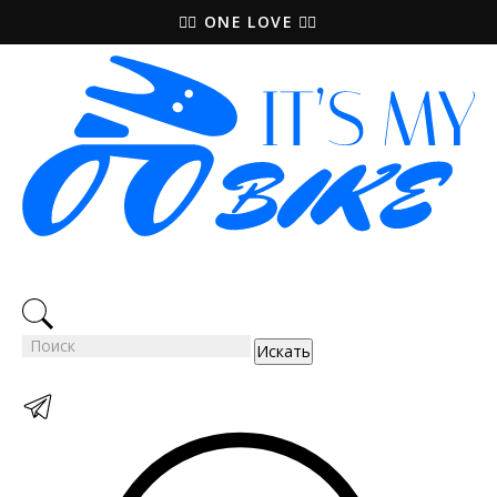
🚵‍♀️ ONE LOVE 🚴‍♀️
Искать