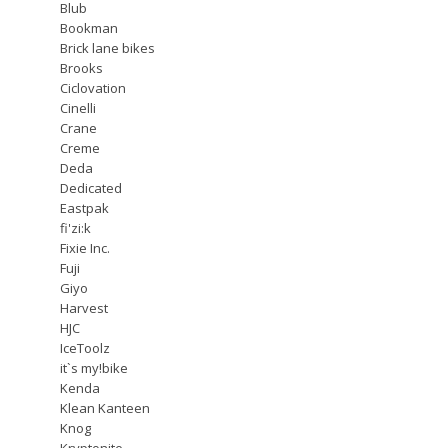
Blub
Bookman
Brick lane bikes
Brooks
Ciclovation
Cinelli
Crane
Creme
Deda
Dedicated
Eastpak
fi'zi:k
Fixie Inc.
Fuji
Giyo
Harvest
HJC
IceToolz
it`s my!bike
Kenda
Klean Kanteen
Knog
Kryptonite