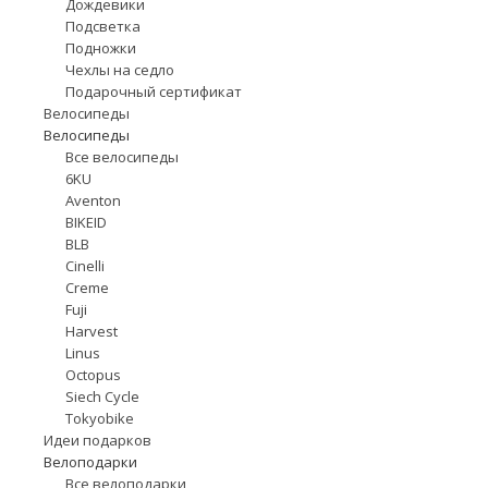
Дождевики
Подсветка
Подножки
Чехлы на седло
Подарочный сертификат
Велосипеды
Велосипеды
Все велосипеды
6KU
Aventon
BIKEID
BLB
Cinelli
Creme
Fuji
Harvest
Linus
Octopus
Siech Cycle
Tokyobike
Идеи подарков
Велоподарки
Все велоподарки