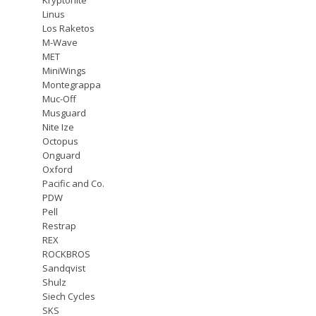
Linus
Los Raketos
M-Wave
MET
MiniWings
Montegrappa
Muc-Off
Musguard
Nite Ize
Octopus
Onguard
Oxford
Pacific and Co.
PDW
Pell
Restrap
REX
ROCKBROS
Sandqvist
Shulz
Siech Cycles
SKS