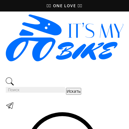
🚵‍♀️ ONE LOVE 🚴‍♀️
Искать