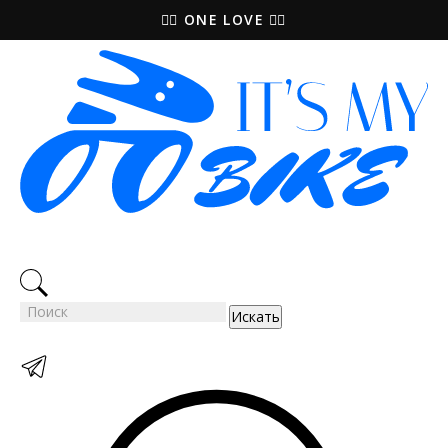
🚵‍♀️ ONE LOVE 🚴‍♀️
Искать