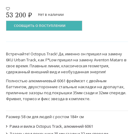
53 200
₽
Нет в наличии
СООБЩИТЬ О ПОСТУПЛЕНИИ
Встречайте! Octopus Track! Да, именно он пришел на замену
6KU Urban Track, как F*Low пришел на замену Aventon Mataro в
свое время. Плавные линии, классическая геометрия,
сдержанный внешний вид и необузданная энергия!
Полностью алюминиевый 6061 фреймсет с двойным
баттингом, двухсторонние стальные накладки на дропаутах,
приличные зазоры под покрышки 35мм сзади и 32мм спереди.
Фривил, тормоз и фикс звезда в комплекте.
Размер 58 см для людей с ростом 184+ см
Рама и вилка Octopus Track, алюминий 6061
Зазоры под покрышки 35 мм сзади и 32 мм спереди.