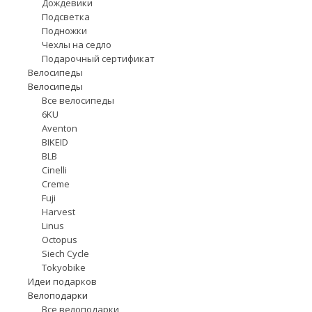
Дождевики
Подсветка
Подножки
Чехлы на седло
Подарочный сертификат
Велосипеды
Велосипеды
Все велосипеды
6KU
Aventon
BIKEID
BLB
Cinelli
Creme
Fuji
Harvest
Linus
Octopus
Siech Cycle
Tokyobike
Идеи подарков
Велоподарки
Все велоподарки