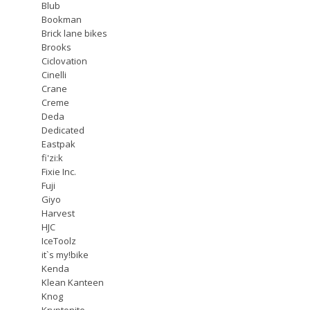
Blub
Bookman
Brick lane bikes
Brooks
Ciclovation
Cinelli
Crane
Creme
Deda
Dedicated
Eastpak
fi'zi:k
Fixie Inc.
Fuji
Giyo
Harvest
HJC
IceToolz
it`s my!bike
Kenda
Klean Kanteen
Knog
Kryptonite