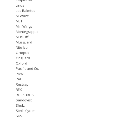
Linus
Los Raketos
M-Wave
MET
MiniWings
Montegrappa
Muc-Off
Musguard
Nite Ize
Octopus
Onguard
Oxford
Pacific and Co.
PDW
Pell
Restrap
REX
ROCKBROS
Sandqvist
Shulz
Siech Cycles
SKS