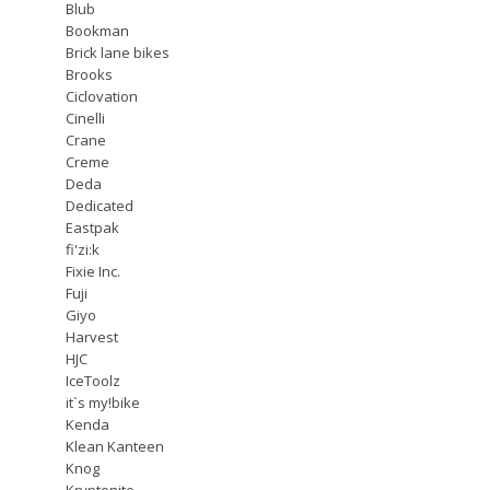
Blub
Bookman
Brick lane bikes
Brooks
Ciclovation
Cinelli
Crane
Creme
Deda
Dedicated
Eastpak
fi'zi:k
Fixie Inc.
Fuji
Giyo
Harvest
HJC
IceToolz
it`s my!bike
Kenda
Klean Kanteen
Knog
Kryptonite