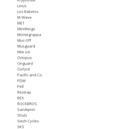
Linus
Los Raketos
M-Wave
MET
MiniWings
Montegrappa
Muc-Off
Musguard
Nite Ize
Octopus
Onguard
Oxford
Pacific and Co.
PDW
Pell
Restrap
REX
ROCKBROS
Sandqvist
Shulz
Siech Cycles
SKS