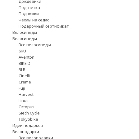
Дождевики
Подсветка
Подножки
Чехлы на седло
Подарочный сертификат
Велосипеды
Велосипеды
Все велосипеды
6KU
Aventon
BIKEID
BLB
Cinelli
Creme
Fuji
Harvest
Linus
Octopus
Siech Cycle
Tokyobike
Идеи подарков
Велоподарки
Все велоподарки