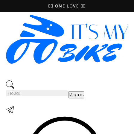
🚵‍♀️ ONE LOVE 🚴‍♀️
Искать