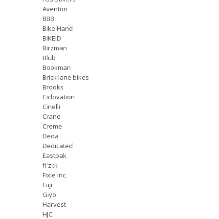
Aventon
BBB
Bike Hand
BIKEID
Birzman
Blub
Bookman
Brick lane bikes
Brooks
Ciclovation
Cinelli
Crane
Creme
Deda
Dedicated
Eastpak
fi'zi:k
Fixie Inc.
Fuji
Giyo
Harvest
HJC