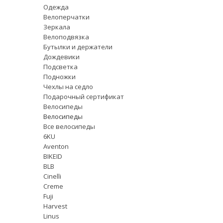
Одежда
Велоперчатки
Зеркала
Велоподвязка
Бутылки и держатели
Дождевики
Подсветка
Подножки
Чехлы на седло
Подарочный сертификат
Велосипеды
Велосипеды
Все велосипеды
6KU
Aventon
BIKEID
BLB
Cinelli
Creme
Fuji
Harvest
Linus