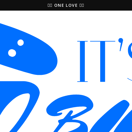
🚵‍♀️ ONE LOVE 🚴‍♀️