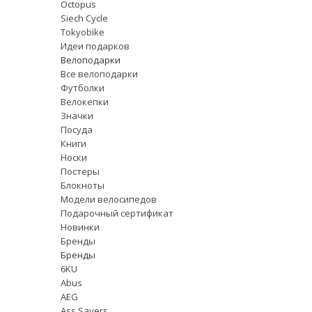
Octopus
Siech Cycle
Tokyobike
Идеи подарков
Велоподарки
Все велоподарки
Футболки
Велокепки
Значки
Посуда
Книги
Носки
Постеры
Блокноты
Модели велосипедов
Подарочный сертификат
Новинки
Бренды
Бренды
6KU
Abus
AEG
Ass Savers