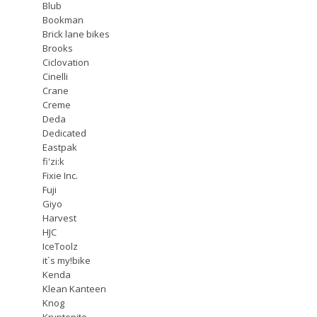
Blub
Bookman
Brick lane bikes
Brooks
Ciclovation
Cinelli
Crane
Creme
Deda
Dedicated
Eastpak
fi'zi:k
Fixie Inc.
Fuji
Giyo
Harvest
HJC
IceToolz
it`s my!bike
Kenda
Klean Kanteen
Knog
Kryptonite