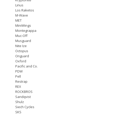
Linus
Los Raketos
M-Wave
MET
MiniWings
Montegrappa
Muc-Off
Musguard
Nite Ize
Octopus
Onguard
Oxford
Pacific and Co.
PDW
Pell
Restrap
REX
ROCKBROS
Sandqvist
Shulz
Siech Cycles
SKS