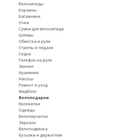
Велосипеды
Корзины
Багажники
Очки
Сумки для велосипеда
Шлемы
Обмотка и рули
Стрепы и педали
Седла
Телефон на руле
Звонки
Хранение
Насосы
Ремонт и уход
Фидбеги
Велоподарки
Велокепки
Одежда
Велоперчатки
Зеркала
Велоподвязка
Бутылки и держатели