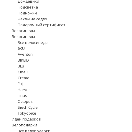
Дождевики
Подсветка
Подножки
Чехлы на седло
Подарочный сертификат
Велосипеды
Велосипеды
Все велосипеды
6KU
Aventon
BIKEID
BLB
Cinelli
Creme
Fuji
Harvest
Linus
Octopus
Siech Cycle
Tokyobike
Идеи подарков
Велоподарки
Все велоподарки