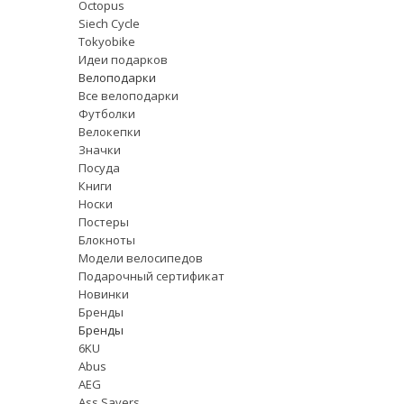
Octopus
Siech Cycle
Tokyobike
Идеи подарков
Велоподарки
Все велоподарки
Футболки
Велокепки
Значки
Посуда
Книги
Носки
Постеры
Блокноты
Модели велосипедов
Подарочный сертификат
Новинки
Бренды
Бренды
6KU
Abus
AEG
Ass Savers