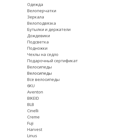
Одежда
Велоперчатки
Зеркала
Велоподвязка
Бутылки и держатели
Дождевики
Подсветка
Подножки
Чехлы на седло
Подарочный сертификат
Велосипеды
Велосипеды
Все велосипеды
6KU
Aventon
BIKEID
BLB
Cinelli
Creme
Fuji
Harvest
Linus