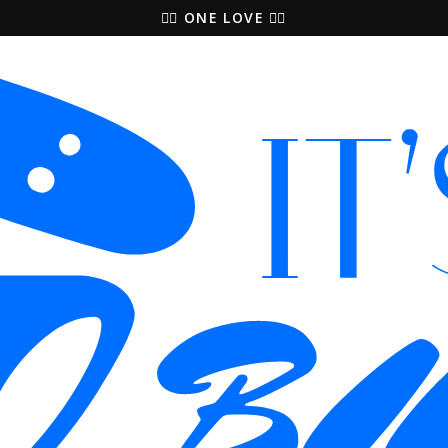
🚵‍♀️ ONE LOVE 🚴‍♀️