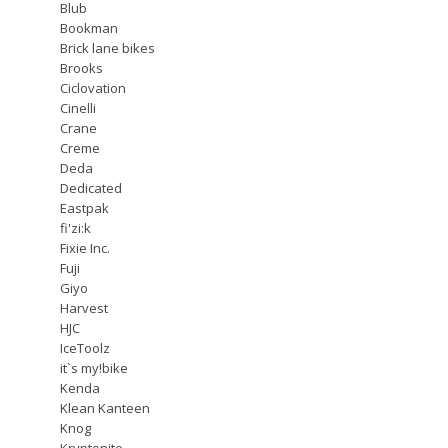
Blub
Bookman
Brick lane bikes
Brooks
Ciclovation
Cinelli
Crane
Creme
Deda
Dedicated
Eastpak
fi'zi:k
Fixie Inc.
Fuji
Giyo
Harvest
HJC
IceToolz
it`s my!bike
Kenda
Klean Kanteen
Knog
Kryptonite