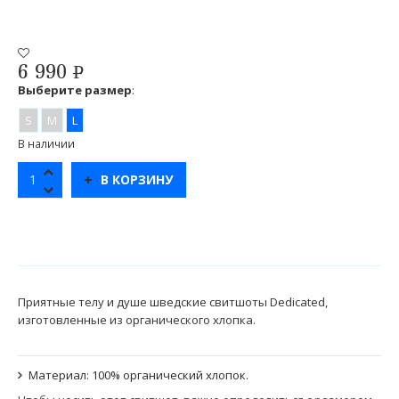
6 990
Р
УБ.
Выберите размер
:
S
M
L
В наличии
В КОРЗИНУ
Приятные телу и душе шведские свитшоты Dedicated,
изготовленные из органического хлопка.
Материал: 100% органический хлопок.