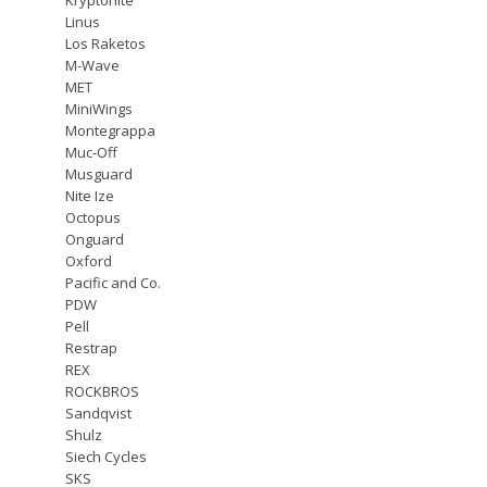
Linus
Los Raketos
M-Wave
MET
MiniWings
Montegrappa
Muc-Off
Musguard
Nite Ize
Octopus
Onguard
Oxford
Pacific and Co.
PDW
Pell
Restrap
REX
ROCKBROS
Sandqvist
Shulz
Siech Cycles
SKS