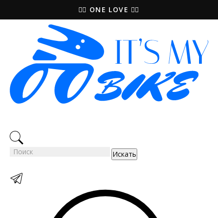
🚵‍♀️ ONE LOVE 🚴‍♀️
Искать