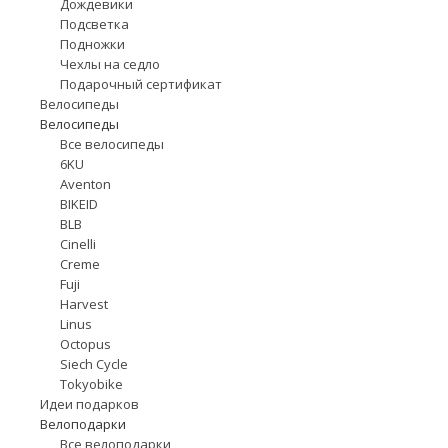
Дождевики
Подсветка
Подножки
Чехлы на седло
Подарочный сертификат
Велосипеды
Велосипеды
Все велосипеды
6KU
Aventon
BIKEID
BLB
Cinelli
Creme
Fuji
Harvest
Linus
Octopus
Siech Cycle
Tokyobike
Идеи подарков
Велоподарки
Все велоподарки