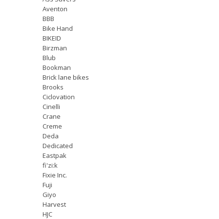
Aventon
BBB
Bike Hand
BIKEID
Birzman
Blub
Bookman
Brick lane bikes
Brooks
Ciclovation
Cinelli
Crane
Creme
Deda
Dedicated
Eastpak
fi'zi:k
Fixie Inc.
Fuji
Giyo
Harvest
HJC