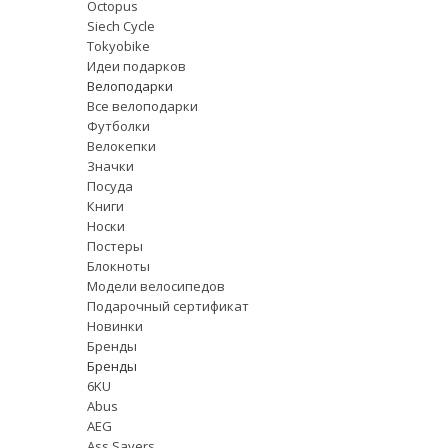
Octopus
Siech Cycle
Tokyobike
Идеи подарков
Велоподарки
Все велоподарки
Футболки
Велокепки
Значки
Посуда
Книги
Носки
Постеры
Блокноты
Модели велосипедов
Подарочный сертификат
Новинки
Бренды
Бренды
6KU
Abus
AEG
Ass Savers