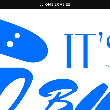
🚵‍♀️ ONE LOVE 🚴‍♀️