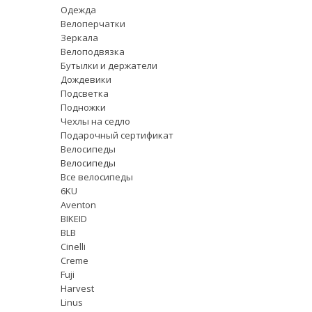
Одежда
Велоперчатки
Зеркала
Велоподвязка
Бутылки и держатели
Дождевики
Подсветка
Подножки
Чехлы на седло
Подарочный сертификат
Велосипеды
Велосипеды
Все велосипеды
6KU
Aventon
BIKEID
BLB
Cinelli
Creme
Fuji
Harvest
Linus