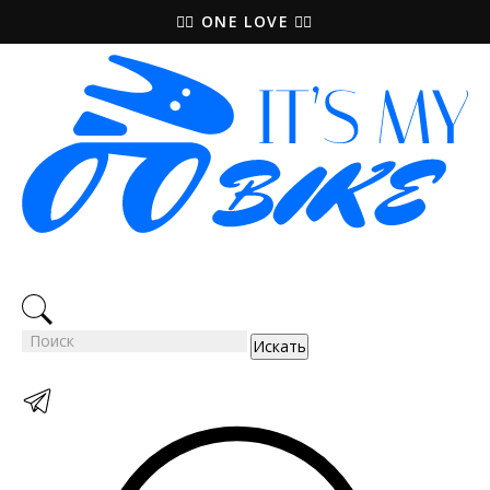
🚵‍♀️ ONE LOVE 🚴‍♀️
Искать