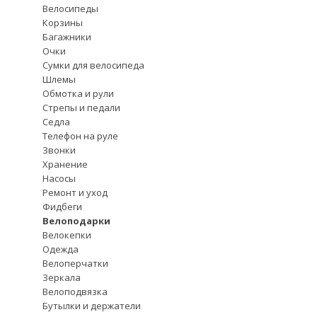
Велосипеды
Корзины
Багажники
Очки
Сумки для велосипеда
Шлемы
Обмотка и рули
Стрепы и педали
Седла
Телефон на руле
Звонки
Хранение
Насосы
Ремонт и уход
Фидбеги
Велоподарки
Велокепки
Одежда
Велоперчатки
Зеркала
Велоподвязка
Бутылки и держатели