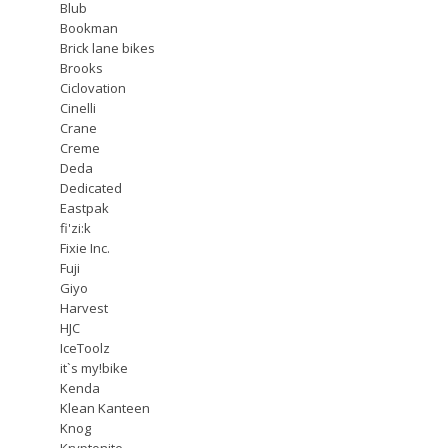
Blub
Bookman
Brick lane bikes
Brooks
Ciclovation
Cinelli
Crane
Creme
Deda
Dedicated
Eastpak
fi'zi:k
Fixie Inc.
Fuji
Giyo
Harvest
HJC
IceToolz
it`s my!bike
Kenda
Klean Kanteen
Knog
Kryptonite