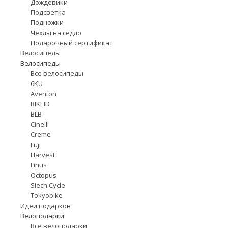
Дождевики
Подсветка
Подножки
Чехлы на седло
Подарочный сертификат
Велосипеды
Велосипеды
Все велосипеды
6KU
Aventon
BIKEID
BLB
Cinelli
Creme
Fuji
Harvest
Linus
Octopus
Siech Cycle
Tokyobike
Идеи подарков
Велоподарки
Все велоподарки