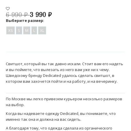
6 990
₽
3 990
₽
Выберите размер
:
XS
S
M
L
XL
Свитшот, который вы так давно искали. Стоит вам его надеть
и вы поймете, что вылезать из него вам уже ни к чему.
Шведскому бренду Dedicated удалось сделать свитшот, в
котором вам захочется пойти и на работу, и на вечеринку.
По Москве мы легко привезем курьером несколько размеров
на выбор.
Когда вы надеваете одежду Dedicated, вы понимаете, что
именно так она и должна на вас сидеть.
А благодаря тому, что одежда сделала из органического