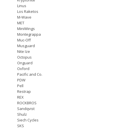
Linus
Los Raketos
M-Wave
MET
MiniWings
Montegrappa
Muc-Off
Musguard
Nite Ize
Octopus
Onguard
Oxford
Pacific and Co.
PDW
Pell
Restrap
REX
ROCKBROS
Sandqvist
Shulz
Siech Cycles
SKS