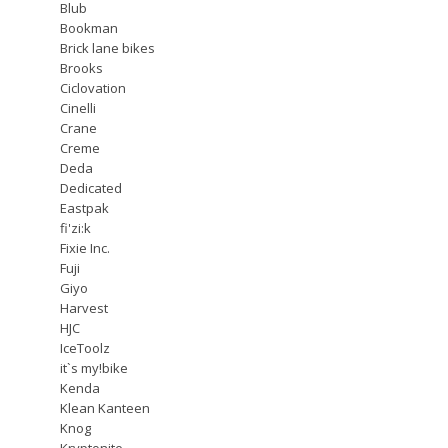
Blub
Bookman
Brick lane bikes
Brooks
Ciclovation
Cinelli
Crane
Creme
Deda
Dedicated
Eastpak
fi'zi:k
Fixie Inc.
Fuji
Giyo
Harvest
HJC
IceToolz
it`s my!bike
Kenda
Klean Kanteen
Knog
Kryptonite