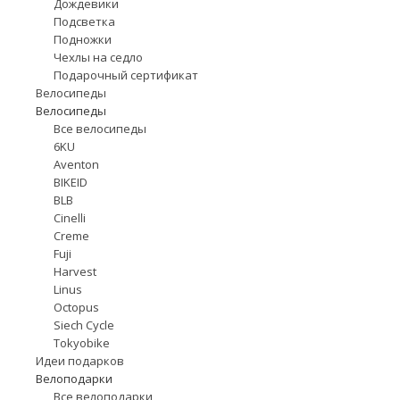
Дождевики
Подсветка
Подножки
Чехлы на седло
Подарочный сертификат
Велосипеды
Велосипеды
Все велосипеды
6KU
Aventon
BIKEID
BLB
Cinelli
Creme
Fuji
Harvest
Linus
Octopus
Siech Cycle
Tokyobike
Идеи подарков
Велоподарки
Все велоподарки