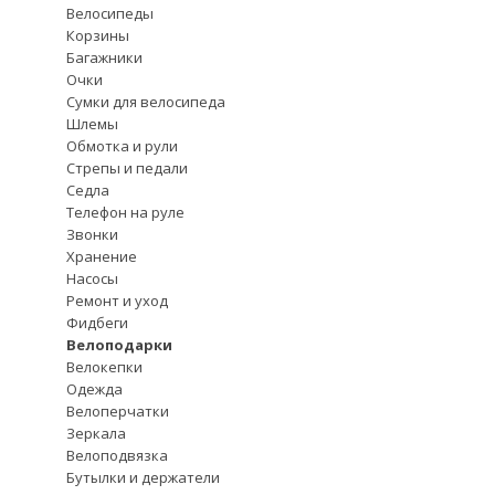
Велосипеды
Корзины
Багажники
Очки
Сумки для велосипеда
Шлемы
Обмотка и рули
Стрепы и педали
Седла
Телефон на руле
Звонки
Хранение
Насосы
Ремонт и уход
Фидбеги
Велоподарки
Велокепки
Одежда
Велоперчатки
Зеркала
Велоподвязка
Бутылки и держатели