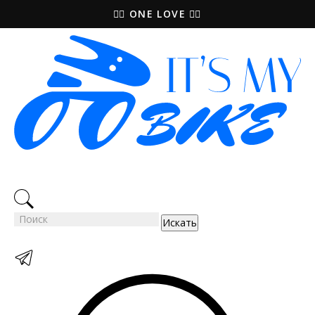
🚵‍♀️ ONE LOVE 🚴‍♀️
Искать