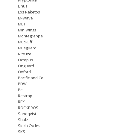
Linus
Los Raketos
M-Wave
MET
MiniWings
Montegrappa
Muc-Off
Musguard
Nite Ize
Octopus
Onguard
Oxford
Pacific and Co.
PDW
Pell
Restrap
REX
ROCKBROS
Sandqvist
Shulz
Siech Cycles
SKS