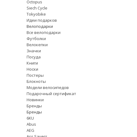
Octopus
Siech Cycle
Tokyobike
Идеи подарков
Велоподарки
Все велоподарки
Футболки
Велокепки
Значки
Посуда
Книги
Носки
Постеры
Блокноты
Модели велосипедов
Подарочный сертификат
Новинки
Бренды
Бренды
6KU
Abus
AEG
Ass Savers