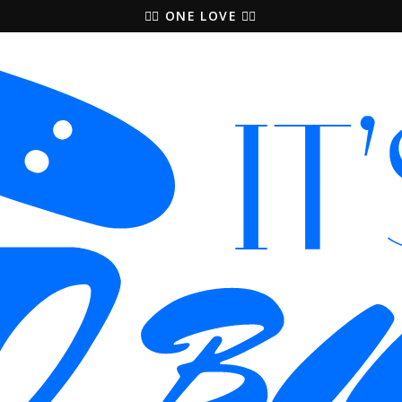
🚵‍♀️ ONE LOVE 🚴‍♀️