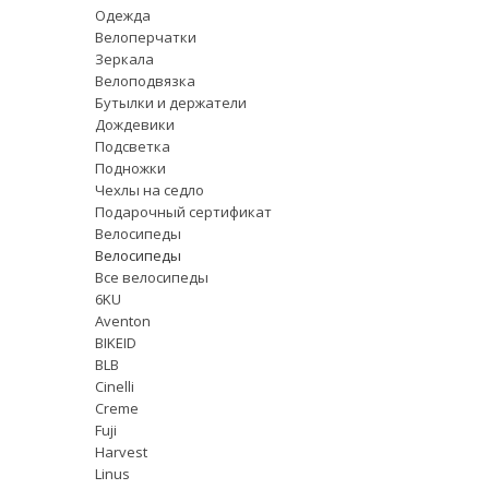
Одежда
Велоперчатки
Зеркала
Велоподвязка
Бутылки и держатели
Дождевики
Подсветка
Подножки
Чехлы на седло
Подарочный сертификат
Велосипеды
Велосипеды
Все велосипеды
6KU
Aventon
BIKEID
BLB
Cinelli
Creme
Fuji
Harvest
Linus