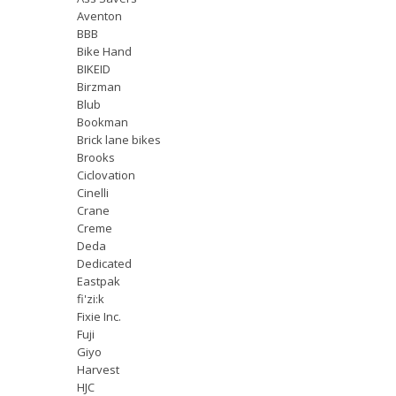
Aventon
BBB
Bike Hand
BIKEID
Birzman
Blub
Bookman
Brick lane bikes
Brooks
Ciclovation
Cinelli
Crane
Creme
Deda
Dedicated
Eastpak
fi'zi:k
Fixie Inc.
Fuji
Giyo
Harvest
HJC