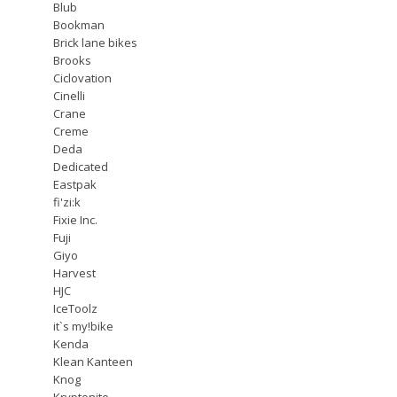
Blub
Bookman
Brick lane bikes
Brooks
Ciclovation
Cinelli
Crane
Creme
Deda
Dedicated
Eastpak
fi'zi:k
Fixie Inc.
Fuji
Giyo
Harvest
HJC
IceToolz
it`s my!bike
Kenda
Klean Kanteen
Knog
Kryptonite