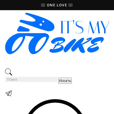
🚵‍♀️ ONE LOVE 🚴‍♀️
Искать