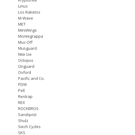
Linus
Los Raketos
M-Wave
MET
MiniWings
Montegrappa
Muc-Off
Musguard
Nite Ize
Octopus
Onguard
Oxford
Pacific and Co.
PDW
Pell
Restrap
REX
ROCKBROS
Sandqvist
Shulz
Siech Cycles
SKS