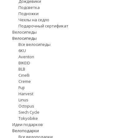
Дождевики
Подсветка
Подножки
Чехлы на седло
Подарочный сертификат
Велосипеды
Велосипеды
Все велосипеды
6KU
Aventon
BIKEID
BLB
Cinelli
Creme
Fuji
Harvest
Linus
Octopus
Siech Cycle
Tokyobike
Идеи подарков
Велоподарки
Все велоподарки