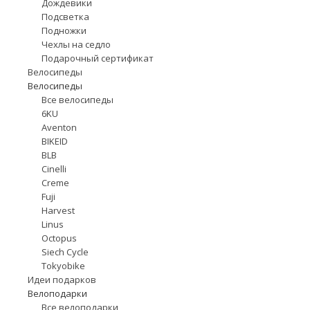
Дождевики
Подсветка
Подножки
Чехлы на седло
Подарочный сертификат
Велосипеды
Велосипеды
Все велосипеды
6KU
Aventon
BIKEID
BLB
Cinelli
Creme
Fuji
Harvest
Linus
Octopus
Siech Cycle
Tokyobike
Идеи подарков
Велоподарки
Все велоподарки