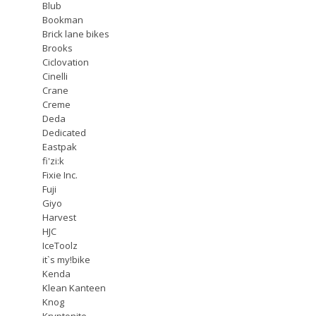
Blub
Bookman
Brick lane bikes
Brooks
Ciclovation
Cinelli
Crane
Creme
Deda
Dedicated
Eastpak
fi'zi:k
Fixie Inc.
Fuji
Giyo
Harvest
HJC
IceToolz
it`s my!bike
Kenda
Klean Kanteen
Knog
Kryptonite