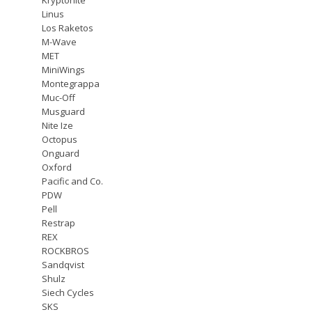
Linus
Los Raketos
M-Wave
MET
MiniWings
Montegrappa
Muc-Off
Musguard
Nite Ize
Octopus
Onguard
Oxford
Pacific and Co.
PDW
Pell
Restrap
REX
ROCKBROS
Sandqvist
Shulz
Siech Cycles
SKS