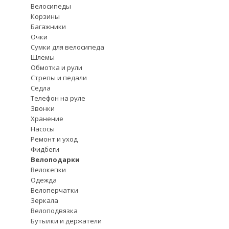
Велосипеды
Корзины
Багажники
Очки
Сумки для велосипеда
Шлемы
Обмотка и рули
Стрепы и педали
Седла
Телефон на руле
Звонки
Хранение
Насосы
Ремонт и уход
Фидбеги
Велоподарки
Велокепки
Одежда
Велоперчатки
Зеркала
Велоподвязка
Бутылки и держатели