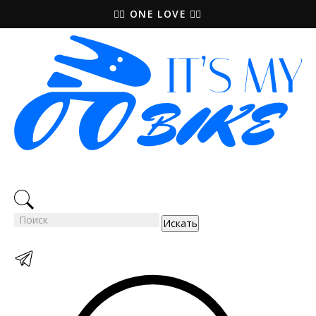
🚵‍♀️ ONE LOVE 🚴‍♀️
Искать