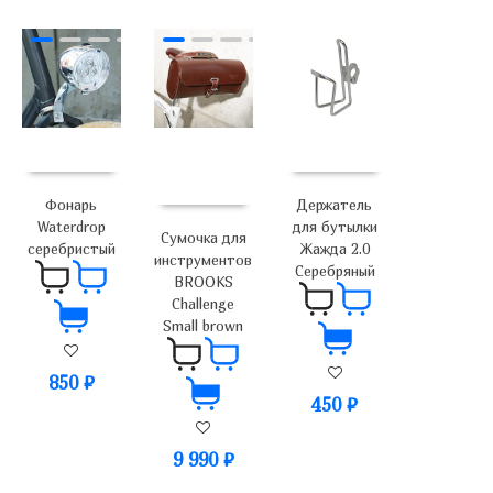
Держатель
Фонарь
для бутылки
Waterdrop
Сумочка для
Жажда 2.0
серебристый
инструментов
Серебряный
BROOKS
Challenge
Small brown
850
₽
450
₽
9 990
₽