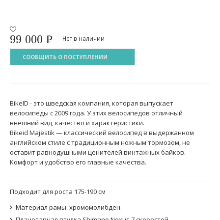
99 000
₽
Нет в наличии
СООБЩИТЬ О ПОСТУПЛЕНИИ
BikeID - это шведская компания, которая выпускает
велосипеды с 2009 года. У этих велосипедов отличный
внешний вид, качество и характеристики.
Bikeid Majestik — классический велосипед в выдержанном
английском стиле с традиционным ножным тормозом, не
оставит равнодушными ценителей винтажных байков.
Комфорт и удобство его главные качества.
Подходит для роста 175-190 см
Материал рамы: хромомолибден.
Планетарная втулка Shimano Nexus 7 скоростей.