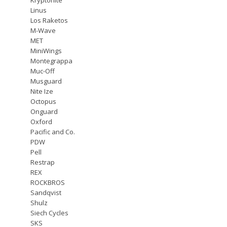
Linus
Los Raketos
M-Wave
MET
MiniWings
Montegrappa
Muc-Off
Musguard
Nite Ize
Octopus
Onguard
Oxford
Pacific and Co.
PDW
Pell
Restrap
REX
ROCKBROS
Sandqvist
Shulz
Siech Cycles
SKS