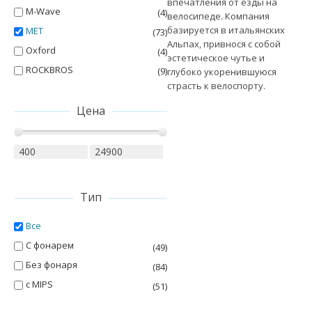
впечатления от езды на
M-Wave
(4)
велосипеде. Компания
базируется в итальянских
MET
(73)
Альпах, привнося с собой
Oxford
(4)
эстетическое чутье и
ROCKBROS
(9)
глубоко укоренившуюся
страсть к велоспорту.
Цена
Тип
Все
С фонарем
(49)
Без фонаря
(84)
с MIPS
(51)