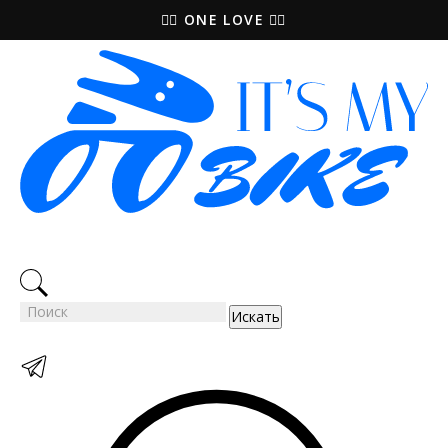
🚵‍♀️ ONE LOVE 🚴‍♀️
Искать