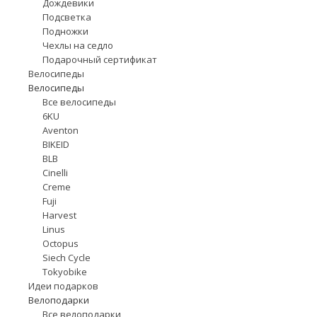
Дождевики
Подсветка
Подножки
Чехлы на седло
Подарочный сертификат
Велосипеды
Велосипеды
Все велосипеды
6KU
Aventon
BIKEID
BLB
Cinelli
Creme
Fuji
Harvest
Linus
Octopus
Siech Cycle
Tokyobike
Идеи подарков
Велоподарки
Все велоподарки