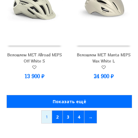
Велошлем MET Allroad MIPS
Велошлем MET Manta MIPS
Off White S
Wax White L
13 900
₽
24 900
₽
Показать ещё
1
2
3
4
→