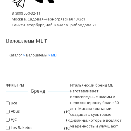
8 (800) 550-32-11
Москва, Садовая-Черногрязская 13/3с1
Санкт-Петербург, наб. канала Грибоедова 71
Велошлемы MET
Каталог
>
Велошлемы
>
MET
ФИЛЬТРЫ
Итальянский бренд MET
Бренд
изготавливает
велосипедные шлемы и
велоэкипировку более 30
Все
лет. Миссия компании:
Abus
(19)
создавать культовые
HJC
(7)
дизайны, которые вселяют
уверенность и улучшают
Los Raketos
(16)