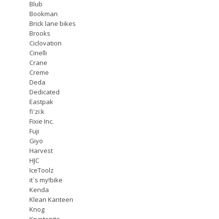
Blub
Bookman
Brick lane bikes
Brooks
Ciclovation
Cinelli
Crane
Creme
Deda
Dedicated
Eastpak
fi'zi:k
Fixie Inc.
Fuji
Giyo
Harvest
HJC
IceToolz
it`s my!bike
Kenda
Klean Kanteen
Knog
Kryptonite